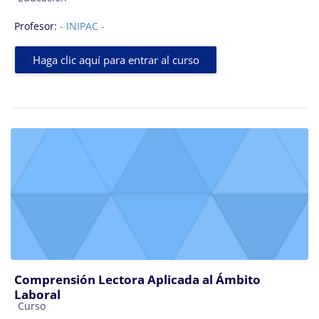
Profesor:
- INIPAC -
Haga clic aquí para entrar al curso
Comprensión Lectora Aplicada al Ámbito
Laboral
Categoría de cursos
Curso