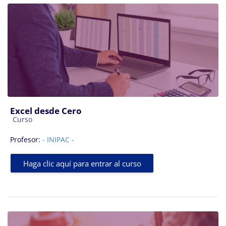
Excel desde Cero
Categoría de cursos
Curso
Profesor:
- INIPAC -
Haga clic aquí para entrar al curso