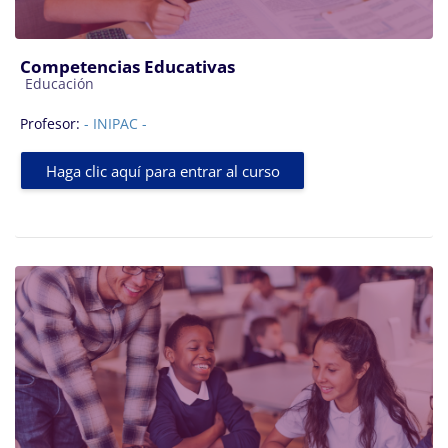
Competencias Educativas
Categoría de cursos
Educación
Profesor:
- INIPAC -
Haga clic aquí para entrar al curso