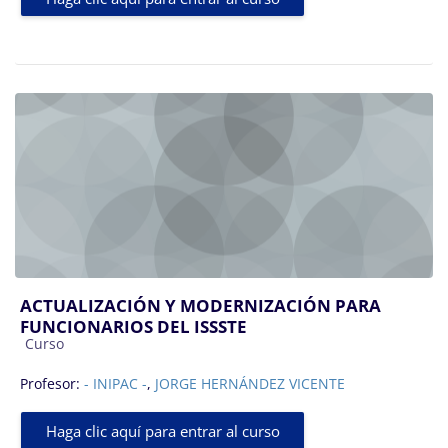
ACTUALIZACIÓN Y MODERNIZACIÓN PARA
FUNCIONARIOS DEL ISSSTE
Categoría de cursos
Curso
Profesor:
- INIPAC -
,
JORGE HERNÁNDEZ VICENTE
Haga clic aquí para entrar al curso