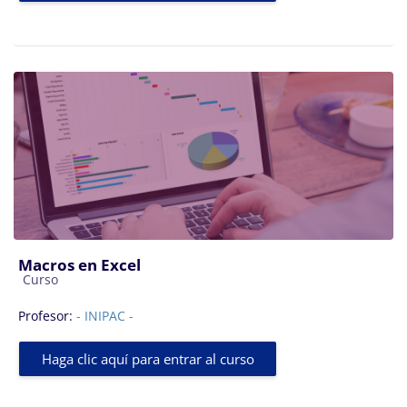
Macros en Excel
Categoría de cursos
Curso
Profesor:
- INIPAC -
Haga clic aquí para entrar al curso