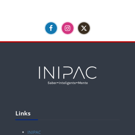
Omitir Links
Links
INIPAC