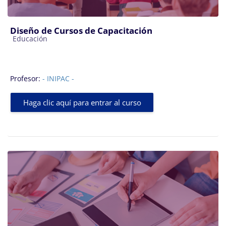
Diseño de Cursos de Capacitación
Categoría de cursos
Educación
Profesor:
- INIPAC -
Haga clic aquí para entrar al curso