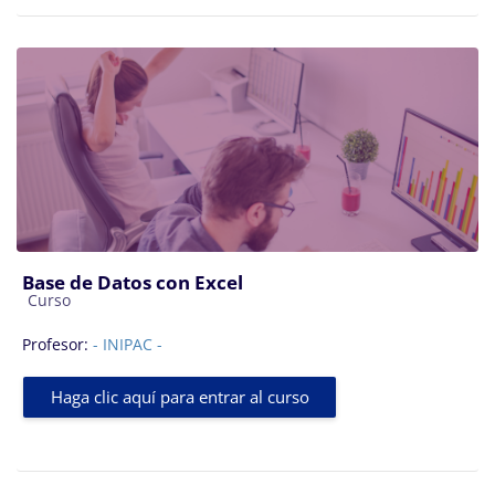
Base de Datos con Excel
Categoría de cursos
Curso
Profesor:
- INIPAC -
Haga clic aquí para entrar al curso