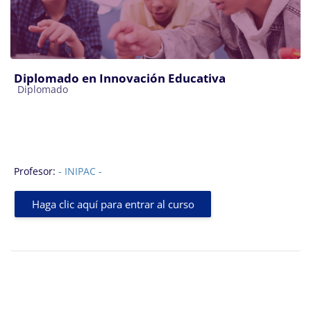
Diplomado en Innovación Educativa
Categoría de cursos
Diplomado
Profesor:
- INIPAC -
Haga clic aquí para entrar al curso