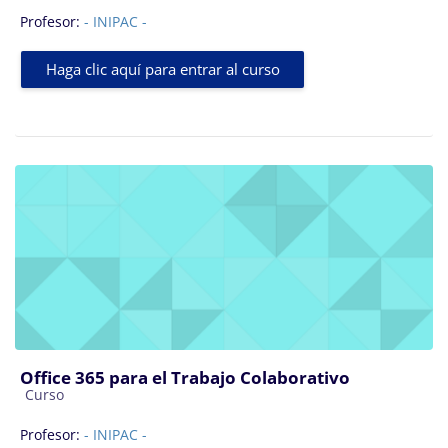
Profesor:
- INIPAC -
Haga clic aquí para entrar al curso
Office 365 para el Trabajo Colaborativo
Categoría de cursos
Curso
Profesor:
- INIPAC -