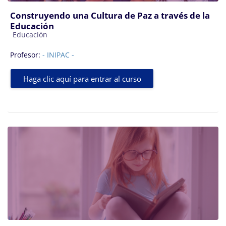
Construyendo una Cultura de Paz a través de la
Educación
Categoría de cursos
Educación
Profesor:
- INIPAC -
Haga clic aquí para entrar al curso